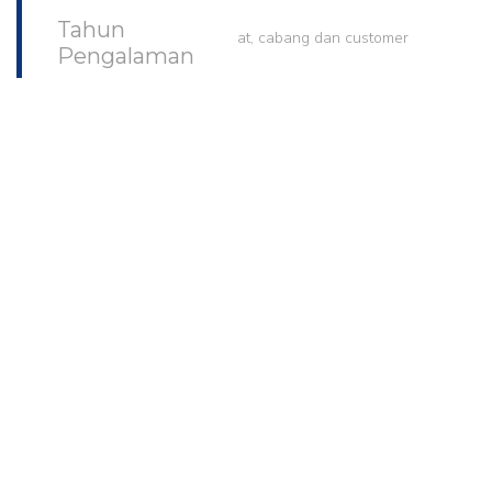
Dapat diakses dimana saja
Tahun
Sinkronasi antar kantor pusat, cabang dan customer
Pengalaman
Terintegrasi dengan GPS